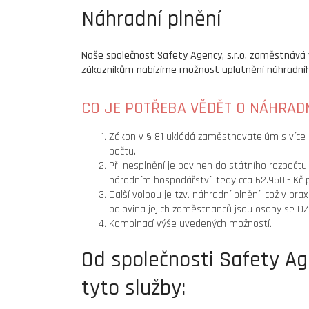
Náhradní plnění
Naše společnost Safety Agency, s.r.o. zaměstnává
zákazníkům nabízíme možnost uplatnění náhradního
CO JE POTŘEBA VĚDĚT O NÁHRADN
Zákon v § 81 ukládá zaměstnavatelům s více
počtu.
Při nesplnění je povinen do státního rozpoč
národním hospodářství, tedy cca 62.950,- Kč p
Další volbou je tzv. náhradní plnění, což v pr
polovina jejich zaměstnanců jsou osoby se OZ
Kombinací výše uvedených možností.
Od společnosti Safety Age
tyto služby: