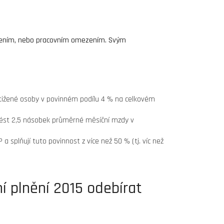
ižením, nebo pracovním omezením. Svým
ižené osoby v povinném podílu 4 % na celkovém
vést 2,5 násobek průměrné měsíční mzdy v
a splňují tuto povinnost z více než 50 % (tj. víc než
í plnění 2015 odebírat