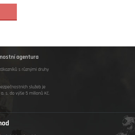
čnostní agentura
zákazníků s různými druhy
bezpečnostních služeb je
. s. do výše 5 milionů Kč.
hod