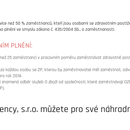
 více než 50 % zaměstnanců, kteří jsou osobami se zdravotním post
 plnění ve smyslu zákona č. 435/2004 Sb., o zaměstnanosti.
ÍM PLNĚNÍ:
 než 25 zaměstnanci v pracovním poměru zaměstnávat zdravotně post
tu za každou osobu se ZP, kterou by zaměstnavatel měl zaměstnat, od
ro rok 2014.
axi znamená odběr služeb či zboží od společností, které zaměstnávají OZP 
P).
ncy, s.r.o. můžete pro své náhradn