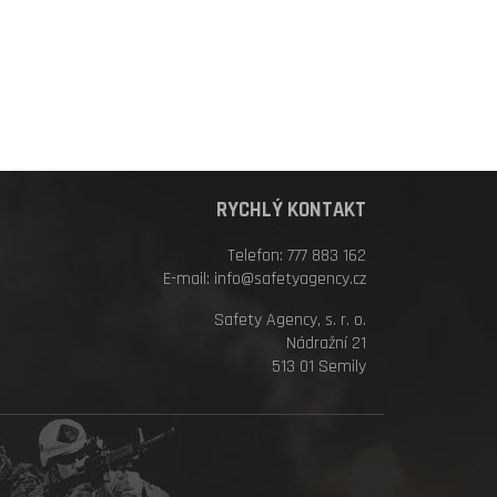
RYCHLÝ KONTAKT
Telefon: 777 883 162
E-mail: info@safetyagency.cz
Safety Agency, s. r. o.
Nádražní 21
513 01 Semily