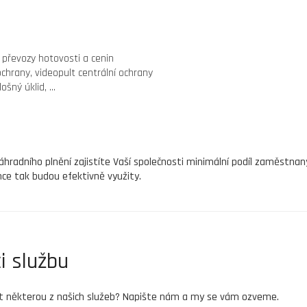
 převozy hotovosti a cenin
ochrany, videopult centrální ochrany
šný úklid, ...
áhradního plnění zajistíte Vaší společnosti minimální podíl zaměstna
nce tak budou efektivně využity.
i službu
 některou z našich služeb? Napište nám a my se vám ozveme.