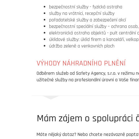
bezpečnostní služby - fyzická ostraha
služby na vrátnici, recepční služby
pořadatelské služby a zabezpečení akcí
bezpečnostní speciální služby – ochrana osob,
elektronická ostraha objektů - pult centrální 
úklidové služby: úklid firem a kanceláří, velkoplo
údržba zeleně a venkovních ploch
VÝHODY NÁHRADNÍHO PLNĚNÍ
Odběrem služeb od Safety Agency, s.r.o. v režimu n
užitečné služby na profesionální úrovni a Vaše fina
Mám zájem o spolupráci č
Máte nějaký dotaz? Nebo chcete nezávazně poptat