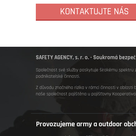
KONTAKTUJTE NÁS
SAFETY AGENCY, s. r. o. - Soukromá bezpe
Společnost své služby poskytuje širokému spektru 
podnikatelské činnosti.
Z důvodu značného rizika v rámci činnosti v oblasti 
naše společnost pojištěna u pojišťovny Kooperativa a
Provozujeme army a outdoor obc