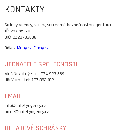
KONTAKTY
Safety Agency, s. r. o., soukromá bezpečnostní agentura
IČ: 287 85 606
DIČ: CZ28785606
Odkaz
Mapy.cz
,
Firmy.cz
JEDNATELÉ SPOLEČNOSTI
Aleš Novotný - tel: 774 923 869
Jiří Vilím - tel: 777 883 162
EMAIL
info@safetyagency.cz
prace@safetyagency.cz
ID DATOVÉ SCHRÁNKY: