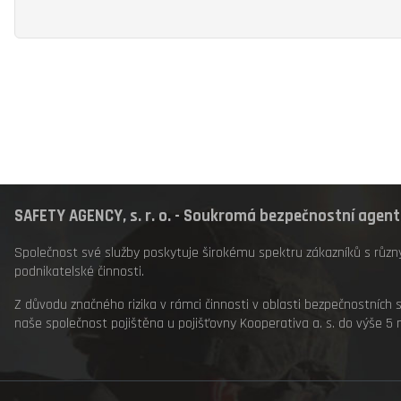
SAFETY AGENCY, s. r. o. - Soukromá bezpečnostní agen
Společnost své služby poskytuje širokému spektru zákazníků s růz
podnikatelské činnosti.
Z důvodu značného rizika v rámci činnosti v oblasti bezpečnostních s
naše společnost pojištěna u pojišťovny Kooperativa a. s. do výše 5 m